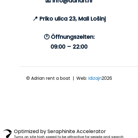
📧 info@adrian.hr
📍
Priko ulica 23, Mali Lošinj
🕐 Öffnungszeiten:
09:00 – 22:00
©
Adrian rent a boat | Web:
Idizajn
2026
Optimized by Seraphinite Accelerator
Turns on site high speed to be attractive for people and search