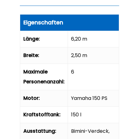
Eigenschaften
Länge:
6,20 m
Breite:
2,50 m
Maximale
6
Home
Personenanzahl:
Über uns
Motor:
Yamaha 150 PS
Unsere Boote
Kraftstofftank:
150 l
Was zu sehen?
Ausstattung:
Bimini-Verdeck,
Galerie